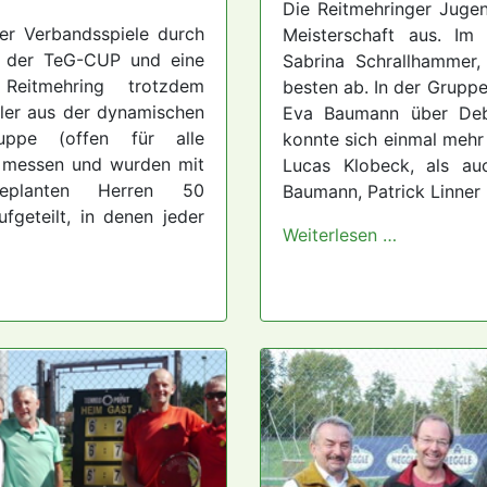
Die Reitmehringer Jugen
er Verbandsspiele durch
Meisterschaft aus. Im 
e der TeG-CUP und eine
Sabrina Schrallhammer
 Reitmehring trotzdem
besten ab. In der Grupp
eler aus der dynamischen
Eva Baumann über Debü
ruppe (offen für alle
konnte sich einmal mehr
p messen und wurden mit
Lucas Klobeck, als auc
geplanten Herren 50
Baumann, Patrick Linner
fgeteilt, in denen jeder
Weiterlesen …