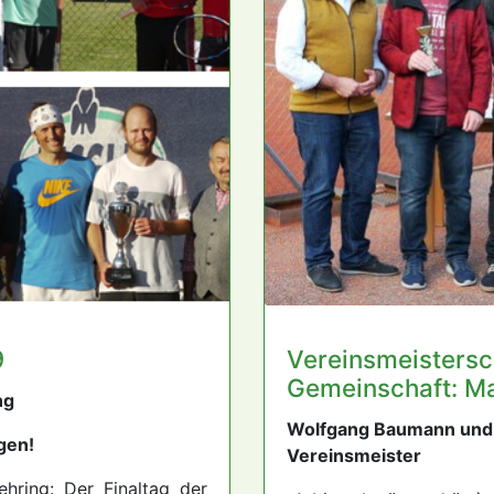
9
Vereinsmeistersc
Gemeinschaft: Ma
ng
Wolfgang Baumann und 
gen!
Vereinsmeister
ehring: Der Finaltag der