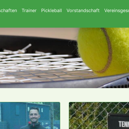
chaften
Trainer
Pickleball
Vorstandschaft
Vereinsges