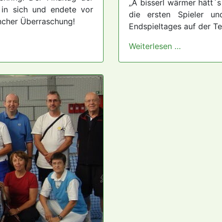
„A bisserl wärmer hätt`s
s in sich und endete vor
die ersten Spieler u
ncher Überraschung!
Endspieltages auf der T
Weiterlesen …