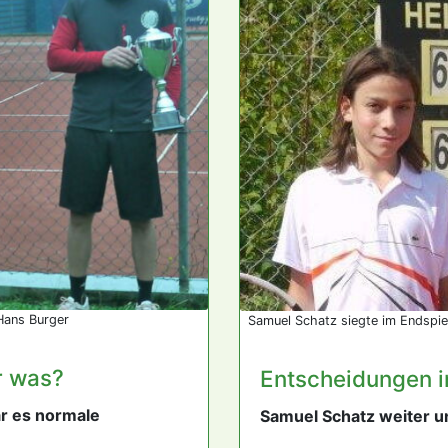
Hans Burger
Samuel Schatz siegte im Endspie
r was?
Entscheidungen i
r es normale
Samuel Schatz weiter 