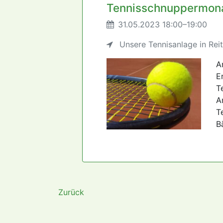
Tennisschnuppermona
31.05.2023 18:00–19:00
Unsere Tennisanlage in Rei
A
E
T
A
T
B
Zurück