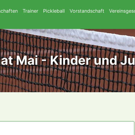
chaften
Trainer
Pickleball
Vorstandschaft
Vereinsges
t Mai - Kinder und J