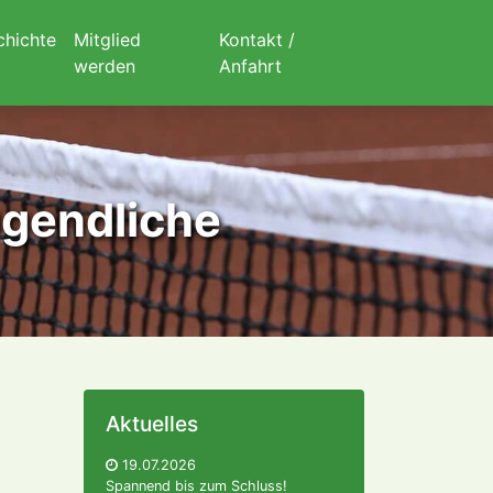
chichte
Mitglied
Kontakt /
werden
Anfahrt
ugendliche
Aktuelles
19.07.2026
Spannend bis zum Schluss!