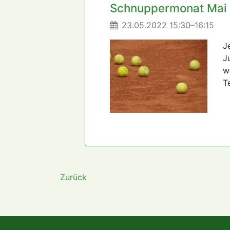
Schnuppermonat Mai -
23.05.2022 15:30–16:15
J
J
w
T
Zurück