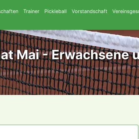
chaften
Trainer
Pickleball
Vorstandschaft
Vereinsges
t Mai - Erwachsene 