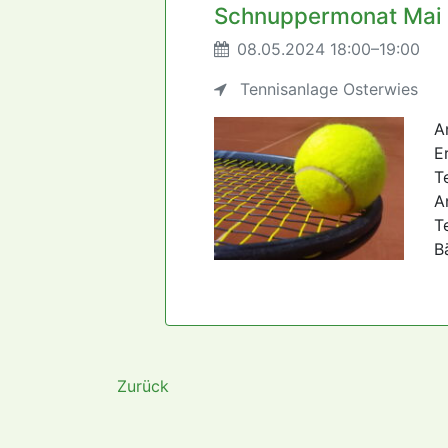
Schnuppermonat Mai 
08.05.2024 18:00–19:00
Tennisanlage Osterwies
A
E
T
A
T
B
Zurück