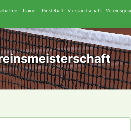
chaften
Trainer
Pickleball
Vorstandschaft
Vereinsges
ereinsmeisterschaft