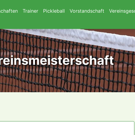
chaften
Trainer
Pickleball
Vorstandschaft
Vereinsges
ereinsmeisterschaft