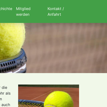
chichte
Mitglied
Kontakt /
werden
Anfahrt
 die
hr als
in
g
auch