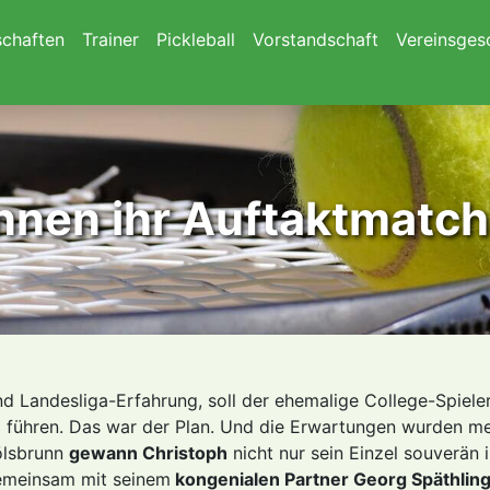
chaften
Trainer
Pickleball
Vorstandschaft
Vereinsges
innen ihr Auftaktmatch
und Landesliga-Erfahrung, soll der ehemalige College-Spieler
l führen. Das war der Plan. Und die Erwartungen wurden me
ölsbrunn
gewann Christoph
nicht nur sein Einzel souverän 
gemeinsam mit seinem
kongenialen Partner Georg Späthlin