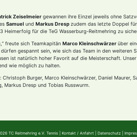
atrick Zeiselmeier
gewannen ihre Einzel jeweils ohne Satzve
 es
Samuel
und
Markus Dresp
zudem das letzte Doppel für
:3 Heimerfolg für die TeG Wasserburg-Reitmehring zu siche
g,“ freute sich Teamkapitän
Marco Kleinschwärzer
über ei
 dürfen gespannt sein, wie sich das Team in den weiteren S
en ist natürlich hoher Favorit auf die Meisterschaft. Unser 
end wie möglich zu halten.
m: Christoph Burger, Marco Kleinschwärzer, Daniel Maurer, 
ing, Markus Dresp und Tobias Russwurm.
026 TC Reitmehring e.V. Tennis |
Kontakt / Anfahrt
|
Datenschutz
|
Impre