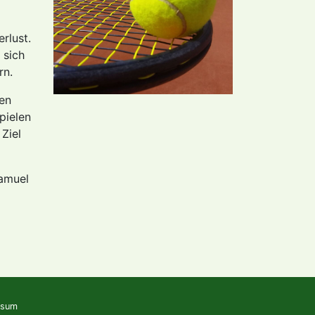
rlust.
 sich
rn.
nen
pielen
Ziel
Samuel
ssum