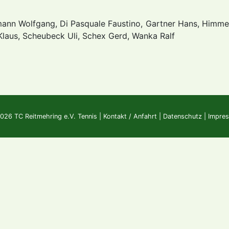
ann Wolfgang, Di Pasquale Faustino, Gartner Hans, Himmer
laus, Scheubeck Uli, Schex Gerd, Wanka Ralf
026 TC Reitmehring e.V. Tennis |
Kontakt / Anfahrt
|
Datenschutz
|
Impre